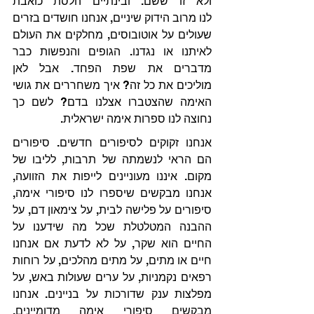
ולא זו ששם. ובינתיים הלסת כואבת 
לנו מרוב הידוק שיניים, אנחנו חושדים בזרים 
שעולים על אוטובוסים, מחלקים את העולם 
לאיתנו או נגדנו. הגופים והנפשות כבר 
מדברים את שפת הפחד. אבל לאן 
מוליכים את כל זה? איך משחררים את גושי 
האימה שהצטברו אצלנו בדם? לשם כך 
נחוצה לנו ספרות אימה ישראלית.
אנחנו זקוקים לסיפורים חדשים. סיפורים 
הם הראי לנשמתה של תרבות, לליבו של 
מקום. איננו מעוניינים לייפות את הזוועה, 
אנחנו מבקשים שיספרו לנו סיפורי אימה, 
סיפורים על פלישה לבית, על צימאון דם, על 
ההבנה המטלטלת שכל מה שידענו על 
החיים הוא שקר, על לא לדעת אם אנחנו 
חיים או מתים, על מתים מהלכים, על רוחות 
רפאים נקמניות, על ערים שעולות באש, על 
מפלצות ענק שדורכות על בניינים. אנחנו 
מבקשים סיפורי אימה מדומיינים, 