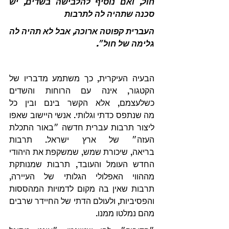
חול, ואם נוסיף להלבישה בשדים, יש 
סכנה שתהיה לה לתרבות
העברית קפוטה ארוכה, אבל לא תהיה לה 
גלימה של חול״.
הבעיה העיקרית, כך משתמע מדבריו של 
הקטגור, אינה עם הרוחות והשדים 
כשלעצמם, אלא הקשר בינם ובין כל 
מה שנתפס כדתי וגלותי. אנשי היישוב שאפו 
ליצור תרבות עברית חדשה ״באור התכלת 
העזה״ של ארץ ישראל. תרבות 
בריאה, שיכורת שמש, שמשקפת את היהודי 
החדש העומל והעובד, תרבות שמנותקת 
מההווי האפלולי הגלותי של העיירה, 
תרבות שאין בה מקום לדמויות המהססות 
והפסיביות, ולעולם הדתי של החיידר שרבים 
מהם נמלטו ממנו.