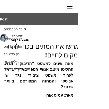
Post
כל הטקסטים
עמוס אורן
כל הטקסטים
Aug 16, 2025
גרשו את המתים בכדי לתת
הופיע בדפוס
מקום לחיים!
רק בדיגיטל
גליון בנות
מאה שנים למשפט ״הדיבוק״: מדוע 
גליון רוחות רפאים
החליטו מיטב אנשי הספר בארץ־ישראל 
לערוך משפט ציבורי נגד ש. 
אנ־סקי והמחזה המפורסם ביותר 
שכתב?
מאת: עמוס אורן