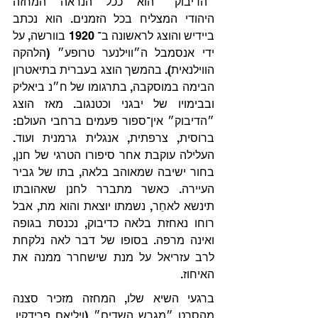
״הדיבוק״ הוא ככל הנראה המחזה 
היהודי המצליח בכל הזמנים. הוא נכתב 
ביידיש והוצג לראשונה ב־ 1920 בוורשה, על 
ידי אנסמבל ה״ווילנער טרופע״ (הלהקה 
הווילנאית). בהמשך הוצג בעברית בתיאטרון 
הבימה במוסקבה, בתרגומו של ח״נ ביאליק 
ובבימויו של יבגני וכטנגוב. מאז הוצג 
״הדיבוק״ אין־ספור פעמים ברחבי העולם: 
ברוסית, צרפתית, אנגלית גרמנית ועוד. 
העלילה עוקבת אחר סיפורו הטרגי של חנן, 
בחור ישיבה שמאוהב בלאה, בתו של גביר 
העיירה. כאשר מתברר לחנן שאהובתו 
תינשא לאחֵר, נשמתו יוצאת והוא מת, אבל 
רוחו נאחזת בלאה כדיבוק, נכנסת בגופה 
ואינה מרפה. בסופו של דבר לאה נלקחת 
לרב עזריאל על מנת שישחרר ממנה את 
האיחוז.
ברגעי השיא שלו, המחזה מזכיר סצנה 
מהסרט ״מגרש השדים״ (ויליאם פרידקין, 