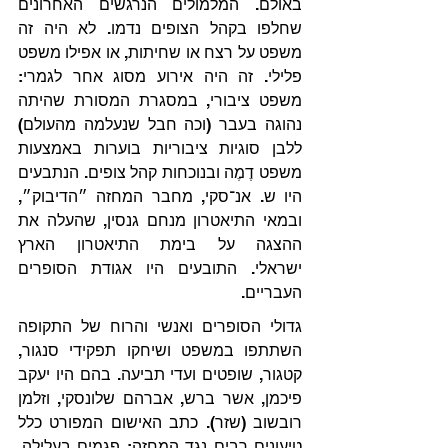
באולם. המלמולים הנרגשים האחרונים 
שחלפו בקהל הצופים נדמו. לא היה זה 
משפט על רצח או שחיתות, או אפילו משפט 
פלילי. זה היה אירוע מסוג אחר לגמרי: 
משפט ציבורי, במסגרת המסורת שהיתה 
נהוגה בעבר (וכה חבל שנעלמה מהעולם) 
ללבן סוגיות ציבוריות בוערות באמצעות 
משפט דֶמֶה ובנוכחות קהל צופים. הנתבעים 
היו ש. אנ־סקי, מחבר המחזה ״הדיבוק״, 
ובמאי התיאטרון מנחם גנסין, שהעלה את 
ההצגה על בימת התיאטרון הארץ 
ישראלי. התובעים היו אגודת הסופרים 
העבריים.
גדולי הסופרים ואנשי והרוח של התקופה 
השתתפו במשפט ושיחקו תפקידי סנגור, 
קטגור, שופטים ועדי תביעה. בהם היו יעקב 
פיכמן, אשר ברש, אברהם שלונסקי, וזלמן 
רובשוב (שזר). כתב האישום המפורט כלל 
טיעונים רבים נגד המחזה: פגמים בעלילה, 