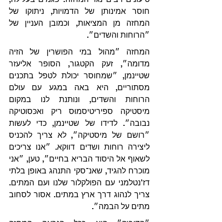
חוסר אמינותן של הדמויות, ניתוקו של 
המחזה מן המציאות, וכמובן העניין של 
״הרוחות והשדים״.
המחזה ״מהול במי הפושרין של הזיה 
מדומה״, זעק הקטגור, הסופר אליעזר 
שטיינמן, ״שמחוסר יכולת לטפל בתכנים 
מסתוריים, היא באה במגע עם עולם 
הרוחות והשדים, ונותנת לנו במקום 
מיסטיקה ספיריטיסמוּס ריק ואכּסוטיקה 
נבובה״. לדידו של שטיינמן, כדי לעשות 
״רושם של מיסטיקה״, לא צריך להכניס 
ליצירה רוחות ושדים דווקא. ״אנו צריכים 
לשאוף אל היסוד הבריא בחיים״, טען, ״אני 
מוכרח להגיד, שאנ־סקי התנהג באופן בלתי 
דז'נטלמני עם הפולקלור שלנו ועם המתים. 
צריך לנהוג דרך ארץ במתים. אסור לסחוב 
מתים על הבמה״.