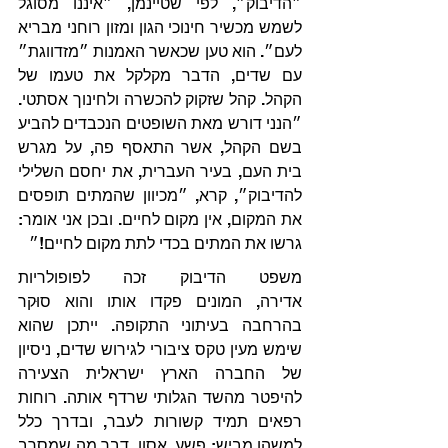
״הדיבוק״, לפי שטיינמן, ״איננו מסוגל 
לשמש מכשיר חינוכי הגון ומזון רוחני מבריא 
לעם״. הוא טען שכאשר האמנות ״מזדווגת״ 
עם שדים, הדבר מקלקל את טעמו של 
הקהל. קהל שזקוק להכשרה ולחינוך אסתטי. 
״הנני דורש מאת השופטים הנכבדים להביע 
בשם הקהל, אשר התאסף פה, על מגרש 
בית העם, בעיר העברית, את יחסם השלילי 
להדיבוק״, קרא, ״מכיוון שהמתים תופסים 
את המקום, אין מקום לחיים. ובכן אני אומר: 
גרשו את המתים בכדי לתת מקום לחיים!״
משפט הדיבוק זכה לפופולריות 
אדירה, המונים פקדו אותו והוא סוּקר 
בהרחבה בעיתוני התקופה. ייתכן שהוא 
שימש מעין טקס ציבורי לגירוש שדים, ניסיון 
של החברה הארץ ישראלית הצעירה 
להיפטר מהשד הגלותי שרדף אותה. רוחות 
רפאים תמיד קשורות לעבר, ובדרך כלל 
למשהו מביש: פשע, אסון, דבר מה שמסרב 