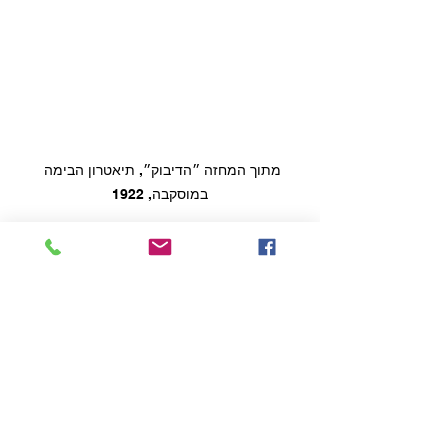
מתוך המחזה ״הדיבוק״, תיאטרון הבימה 
במוסקבה, 1922
אל נא תגרשוני!
בסופו של המשפט הסכימו השופטים עם 
חלק גדול מטענותיה של התביעה, וסיכמו כי 
״שלמותו האמנותית של המחזה ׳הדיבוק׳ 
פגומה״ וכי ״אין לחשבו לא ליצירה אגדית, 
לא לריאלית ולא לסימבולית במלוא 
מובן המילה״. 
טקס הגירוש הצליח, לפחות על פניו, 