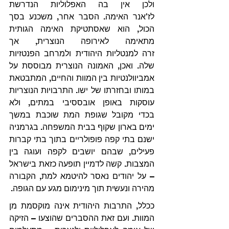
ולכן אין בה האפלוליות הנדרשת 
לז'אנר האימה. הסבר אחר, משכנע בסך 
הכול, הוא שאסתטיקת האימה הגותית 
מתאימה לאירופה הנוצרית, אך 
זרה למנטליות היהודית ולמרחב הפנטזיות 
שלה. ואכן, האמונה הנוצרית מבוססת על 
אמביוולנטיות בין המוות והחיים, המתבטאת 
במותו ובחזרתו של ישו. התרבויות הנוצריות 
עוסקות באופן אובססיבי במתים, ולא 
בכדי מקובל שגופת המת שוכבת במשך 
ימים בארון שקוף בבית המשפחה. בגרמניה 
ישנם בתי קפה פופולריים בתוך בתי קברות 
פעילים, שבהם יושבים לקפה ועוגה בין 
המצבות. קשה לדמיין תופעה כזאת בישראל 
– על יהודים נאסר להיטמא למת, הקבורה 
מהירה ונעשית תוך מינימום מגע עם הגופה.
ככלל, התרבות היהודית אינה מוקסמת מן 
המוות. ועם זאת ההסברים שהוצעו – הזיקה 