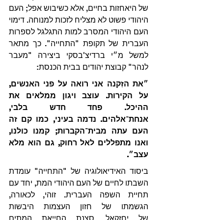
של היאחזות בחיים, אלא כשיבוש אפל; העם 
היהודי פשוט לא מצליח לזכות למנוחה. דימוי 
העם היהודי המסרב למות התגלגל לספרות 
העברית של תקופת "התחייה". כך מתאר 
למשל מ״י ברדיצ'בסקי ביצירה "מעבר 
לנהר" קבוצת יהודים בבית הכנסת:
״את הזִקנה אני רואה על פני האנשים, 
על הקירות. עוצב ויגון ממלאים את 
ההיכל. פחד חדש בלבי, 
אנחת־אלהים. נדמה בעיני, כמו קם זה 
העם עתה מבית־הקברות; קמנו כולנו, 
ואנו מתפללים לאל רחוק, גם הוא מלא 
עצב״.
ביסוד האידיאולוגיה של "התחייה" עומדת 
השבתו לחיים של העם היהודי המת, יחד עם 
תחיית השפה העברית. זוהי, לכאורה, 
הגשמתו של חזון העצמות היבשות 
של יחזקאל, סצנת החייאת המתים 