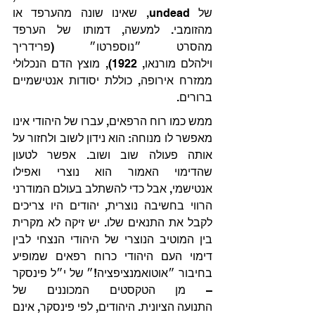
של undead, שאינו שונה מהערפד או 
מהזומבי. למעשה, דמותו של הערפד 
מהסרט ״נוספרטו״ (פרידריך 
וילהלם מורנאו, 1922), מוצץ הדם הנכלולי 
ממזרח אירופה, כוללת יסודות אנטישמיים 
ברורים.
ממש כמו רוח הרפאים, עברו של היהודי אינו 
מאפשר לו מנוחה: הוא נידון לשוב ולחזור על 
אותה פעולה שוב ושוב. אפשר לטעון 
שהדימוי האמור הוא נוצרי ואפילו 
אנטישמי, אבל כדי להשתלב בעולם המודרני 
הרווי בחשיבה נוצרית, יהודים היו צריכים 
לקבל את התנאים שלו. יש זיקה לא מקרית 
בין המוטיב הנוצרי של היהודי הנצחי לבין 
דימוי העם היהודי כרוח רפאים שמופיע 
בחיבור ״אוטואמנציפציה!״ של י״ל פינסקר 
– מן הטקסטים המכוננים של 
התנועה הציונית. היהודים, לפי פינסקר, אינם 