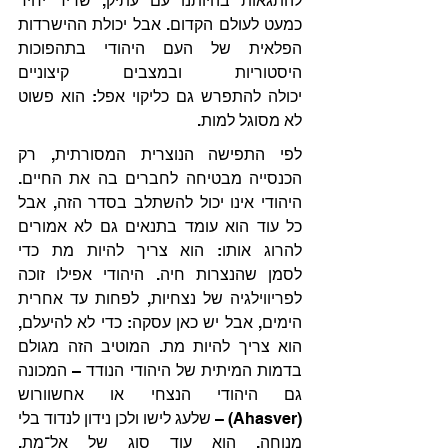
להתגאות בהיותנו עם עתיק, שריד יחיד 
כמעט לעולם הקדום. אבל יכולת ההישרדות 
הפלאית של העם היהודי בתהפוכות 
היסטוריות ובמצבים קיצוניים 
יכולה להתפרש גם כליקוי אפל: הוא פשוט 
לא מסוגל למות.
לפי התפישה הנוצרית המסורתית, רק 
הכנסייה מבטיחה לחברים בה את החיים. 
היהודי אינו יכול להשתלב בסדר הזה, אבל 
כל עוד הוא עומד בתנאים גם לא אמורים 
להרוג אותו: הוא צריך להיות מת כדי 
לסמן שהנצרות חיה. היהודי אפילו זוכה 
לפריווילגיה של נצחיות, לפחות עד אחרית 
הימים, אבל יש כאן עסקה: כדי לא להיעלם, 
הוא צריך להיות מת. המוטיב הזה מגולם 
בדמות המיתית של היהודי הנודד – המכונה 
גם היהודי הנצחי או אחשוורוש 
(Ahasver) – שלעג לישו ולכן נידון לנדוד בלי 
מנוחה. הוא עוד סוג של אל־מת, 