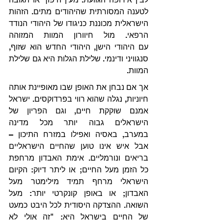
לטענה המסורתית שהיהודים מתים. הזהות 
הישראלית מכוננת כניגודו של היהודי הנודד 
הרפאי. מול חיוורון המוות המזוהה 
עם היהודי הישן, היהודי החדש הוא שזוף, 
סנגוויני ודינמי. שלילת הגלות היא גם שלילת 
המוות.
אך אם נבחן את האופן שבו מאופיינת אותה 
חיוניות, נגלה שהוא רווי בפרדוקסים. ישראל 
אמנם שוקקת חיים, וגם הפריון של 
הישראלים גבוה יותר מכל מדינה 
במערב, באסיה ואפילו במזרח התיכון – 
אבל איש אינו טוען שהחיים הישראליים 
בריאים ונורמליים. אימת האבדון מרחפת 
כל הזמן מעל החיים; או ליתר דיוק: הקיום 
הישראלי מרחף תמיד מילימטר מעל 
האבדון; או באופן קונקרטי יותר: מעל 
השואה. ההצדקה היסודית לכל היבט כמעט 
של החיים בישראל היא: "זה אולי לא 