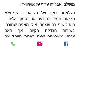
מושלם, אבל זה עדיף על אושוויץ".
העלאתה באוב של השואה – שממילא 
נמצאת תמיד בתודעה או בסמוך אליה – 
היא כישוף רב עוצמה, אולי מאגיה שחורה, 
בשירות הצדקת הקיום. אך האם 
אנחנו משוכנעים שאנו באמת חיים? אם 
נבחן את העניין, נגלה שהביטחון הזה 
מעורער במידה רבה, כי אלה חיים 
שקשה מאוד להבחין בינם לבין מוות. יתרה 
מכך: כאשר גופה קמה לתחייה, ממילא 
הציפיות שלה מהחיים הן מינימליות; זומבים 
אינם מודאגים ממצב עור הפנים שלהם.
הצבתם של החיים מול החוויה 
האולטימטיבית של מוות נותנת לנו כוח לא 
קטן לתפקד ביומיום, גם כשהתנאים 
מידרדרים. אבל היא יוצרת צורה נואשת 
ופגומה של חיים, אם אפשר לקרוא 
להם ״חיים״ במובן המקובל. זהו ביטוי 