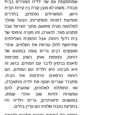
שמתמקמת עם שני ילדיה הצעירים בבית 
מבודד. משהו לא מובן קורה בין קירות הבית 
הישן. המשרתים נעלמים; בחדרים 
מופיעות דמויות מסתוריות; הבעל שהלך 
למלחמה מגיח פתאום מתוך הערפל אבל 
מתנהג מוזר. לכאורה, זהו מקרה טיפוסי של 
בית רדוף רוחות. אבל התפנית העלילתית 
שתיחשף להלן טורפת את הקלפים. אחרי 
מאמצים רבים גרייס צופה במפגש של 
רוחות, ותופסת אותן כשהן מקיימות 
סיאנס בניסיון לדבר עם המתים. ברגע זה 
היא מבינה: היא וילדיה הם המתים. הם 
רוחות הרפאים הרודפות את הבית. 
מתברר שגרייס חנקה את ילדיה והתאבדה, 
ואז התפללה לאלוהים, שהעניק להם 
אפשרות לחיות שוב אחרי שמתו. 
במושגים תיאורטיים, גרייס וילדיה חיו 
בתודעה כוזבת שלפיה הם עדיין בחיים.