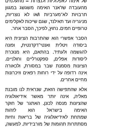
של אימה לאפלוליות ולנצרות – מתעלמים 
מהעובדה שז'אנר האימה משגשג במגוון 
תרבויות לא־מערביות ו/או לא נוצריות, 
מניגריה ועד תאילנד, שגם שייכות לאקלימים 
טרופיים חמים. נחוץ, לפיכך, הסבר אחר.
הסבר אפשרי הוא שהתרבות הציונית היא 
ביסודה ויטלית ואנטי־דקדנטית, ופונה 
להגשמה ולעתיד. בהתאם, היא מנוכרת 
ליסודות אפלים, ספקטרליים וחולניים. 
הציונות מסמנת שבר במסורת, ולכאורה 
אינה רדופה על ידי רוחות רפאים וזיכרונות 
מחיים אחרים.
אלא שהתפישה הזאת, שנראית לנו מובנת 
מאליה, אינה יותר מאשר אידיאולוגיה 
שהציונות מנסה לכונן. האתגר של חוקר 
האימה בישראל הוא לזהות 
שמתחת לאידיאולוגיה של בריאות וחיוּת 
מסתתרות תהומות של מורבידיות. למעשה, 