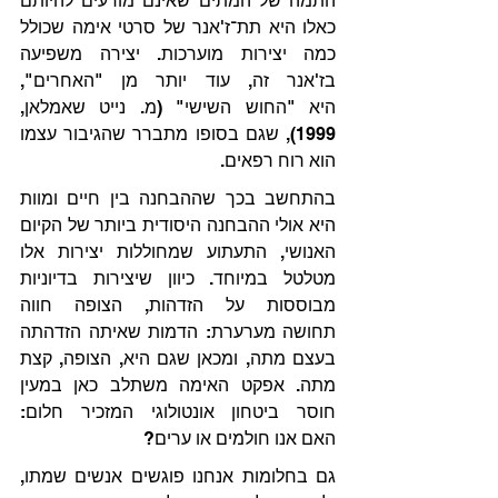
התמה של המתים שאינם מודעים להיותם 
כאלו היא תת־ז'אנר של סרטי אימה שכולל 
כמה יצירות מוערכות. יצירה משפיעה 
בז'אנר זה, עוד יותר מן "האחרים", 
היא "החוש השישי" (מ. נייט שאמלאן, 
1999), שגם בסופו מתברר שהגיבור עצמו 
הוא רוח רפאים.
בהתחשב בכך שההבחנה בין חיים ומוות 
היא אולי ההבחנה היסודית ביותר של הקיום 
האנושי, התעתוע שמחוללות יצירות אלו 
מטלטל במיוחד. כיוון שיצירות בדיוניות 
מבוססות על הזדהות, הצופה חווה 
תחושה מערערת: הדמות שאיתה הזדהתה 
בעצם מתה, ומכאן שגם היא, הצופה, קצת 
מתה. אפקט האימה משתלב כאן במעין 
חוסר ביטחון אונטולוגי המזכיר חלום: 
האם אנו חולמים או ערים?
גם בחלומות אנחנו פוגשים אנשים שמתו, 