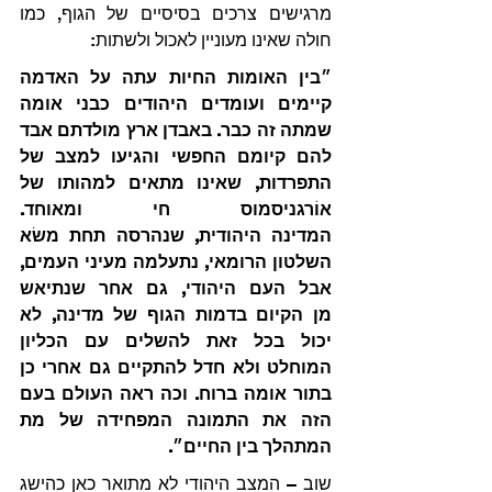
מרגישים צרכים בסיסיים של הגוף, כמו 
חולה שאינו מעוניין לאכול ולשתות:
״בין האומות החיות עתה על האדמה 
קיימים ועומדים היהודים כבני אומה 
שמתה זה כבר. באבדן ארץ מולדתם אבד 
להם קיומם החפשי והגיעו למצב של 
התפרדות, שאינו מתאים למהותו של 
אוֹרגניסמוס חי ומאוחד. 
המדינה היהודית, שנהרסה תחת משׂא 
השלטון הרומאי, נתעלמה מעיני העמים, 
אבל העם היהודי, גם אחר שנתיאש 
מן הקיום בדמות הגוף של מדינה, לא 
יכול בכל זאת להשלים עם הכליון 
המוחלט ולא חדל להתקיים גם אחרי כן 
בתור אומה ברוח. וכה ראה העולם בעם 
הזה את התמונה המפחידה של מת 
המתהלך בין החיים״.
שוב – המצב היהודי לא מתואר כאן כהישג 