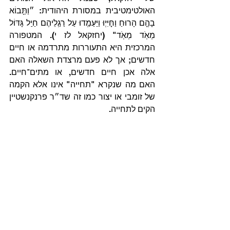
האולטימטיבית במסורת היהודית: ״וַתַָּבוֹא 
בָהֶָם הָרוּחַ וַחְַּיִּיְוּ וַיַּעַּמְַדוּ עַל רַגְַלֵיהֶם חַיִַל גָּדּוֹל 
מְאְֹד מְאְֹד" (יחזקאל לז י). המטפורה 
המרכזית היא התעוררות מתרדמה או חיים 
חדשים; אך לא פעם מרצדת השאלה האם 
אלה אכן חיים חדשים, או מתים־חיים. 
האם מה שנקרא "תחייה" אינו אלא הקמה 
של זומבי או יצור כמו זה שד״ר פרנקנשטיין 
הקים לתחייה.