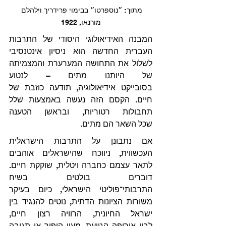
מתוך: ״נוספרטו״ בבימוי פרידריך וילהלם 
מורנאו, 1922
המבנה האידיאולוגי היסודי של התרבות 
העברית החדשה הוא ניסיון אינטנסיבי 
לשלול את התחושה המערערת והמצמיתה 
של היותנו מתים – לנטוע 
בסובייקט אידיאולוגיה, תודעה כוזבת של 
חיים. הקסם הזה נעשה באמצעות שלל 
תחבולות רטוריות, ובראשן הטענה 
שכל השאר הם מתים.
אם נתבונן על התרבות הישראלית 
העכשווית, ניווכח שהישראלים אוהבים 
לתאר עצמם כחברה ויטלית, שוקקת חיים. 
דוברים בולטים בשיח 
התרבותי־פוליטי הישראלי, כיום בעיקר 
משורות הציונות הדתית, נוטים להנגיד בין 
ישראל החיונית, הרוויה רצון חיים, 
לבין אירופה הגוועת. מעין היפוך או תגובה 