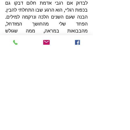
לבדוק אם רגבי אדמת חלום דבקו גם 
בכפות רגליי, הוא הרגע שבו התחלתי להבין. 
הבנה שעם השנים הלכה ונרקמה למילים. 
הפחד שלי מהחושך המזדחל, 
מהבבואות במראה, ממה שגולש 
מהחלומות אל הערות, מהאנושי שבבובה, 
מהמפלצת שבאדם – הפחדים האלה 
לא נולדו מהסרטים. פחדתי מהחושך 
במדרגות הבניין עוד לפני שפגשתי באפלת 
סרטי האימה, פחדתי מהמראה עוד לפני 
“פולטרגייסט”, מבובות לפני “משחק 
ילדים”, מהמתים הקבורים בקירות, מהזר, 
מהגדול מדי, מהריק, מרוחות הרפאים. 
הסרטים לא לימדו אותי לפחד כי הפחדים 
האלה היו שם קודם. הם הפגישו אותי עם 
יוצרים שהכירו את הפחדים כמוני, 
יוצרים שגבול החלום והערות, גבול הבדיון 
והמציאות, היה דק עבורם ממש כמו שהוא 
היה עבורי. הם היו שם לפניי והם הכירו את 