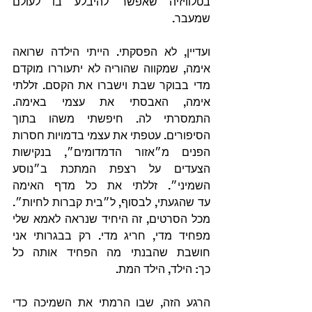
בטלוויזיה שאפשר להיבלע בו לעולם 
שמעבר.
ועדיין, לא הפסקתי. הייתי הילדה שרואה 
אימה, שמקווה שהוריה לא יתעוררו מוקדם 
מדי בבוקר שבת וישברו את הקסם. זללתי 
אימה, האבסתי את עצמי באימה. 
התמסרתי לה. חיפשתי משהו בתוך 
הסיפורים. עטפתי את עצמי בדמויות חסרות 
הפנים מ״אזור הדמדומים״, בנקישות 
הצעדים על רצפת המתכת ב״נוסע 
השמיני״. זללתי את כל מדף האימה 
עד שהגעתי, לבסוף, ל״בית קברות לחיות״. 
מכל הסרטים, זה היחיד שנראה לאמא שלי 
מפחיד מדי, חריג מדי. רק בבגרותי אני 
חושבת שהבנתי מה הפחיד אותה כל 
כך: הילד, הילד המת.
הרגע הזה, שבו הרמתי את השמיכה כדי 