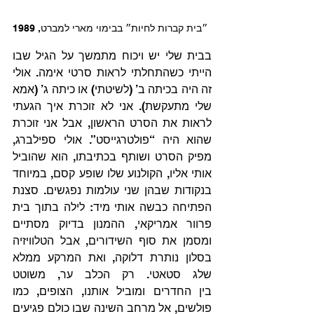
״בית קברות לחיות״ בבימוי מארי למברט, 1989
בבית שלי יש ויכוח מתמשך על הגיל שבו 
הייתי כשהתחלתי לראות סרטי אימה. אולי 
זה היה בכיתה ב’ (לשיטתי) או כיתה ג’ (אמא 
שלי מתעקשת). אני לא זוכרת איך הגעתי 
לראות את הסרט הראשון, אבל אני זוכרת 
שהוא היה “פולטרגייסט”. אולי ספילברג, 
מפיק הסרט ושותף בכתיבתו, הוא שהוביל 
אותי אליו, הקולנוע שלו שופע קסם, במיוחד 
בנקודות שבהן שני עולמות נפגשים. סצנת 
הפתיחה כבשה אותי מיד: לילה בתוך בית 
פרוור אמריקאי, ההמנון בדיוק מסתיים 
ומסמן את סוף השידורים, אבל הטלוויזיה 
בסלון נותרת דלוקה, ואת המרקע ממלא 
שלג סטאטי. רק הכלב ער, משוטט 
בין החדרים ומוביל אותנו, הצופים, כמו 
פולשים, אל מרחב השינה שבו כולם פגיעים 