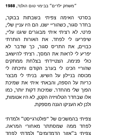
״משחק ילדים״ בבימוי טום הולנד, 1988
בסרטי האימה צפיתי בשבתות בבוקר, 
בחדר סגור, כשהוריי ישנו. הם היו עניין שלי, 
פרטי. לא רציתי איתי מבוגרים שיגנו עליי, 
שיפריעו לי לפחד. את האורות הותרתי 
כבויים, את התריס סגור, כך שדבר לא 
יפריע לי לראות את המסך. רציתי להישאב 
כולי פנימה. הצטיידתי בצלחת ממתקים 
שהוריי הכינו לי בערב הקודם וחיכתה לי 
מכוסה בניילון על השיש. בניתי לי מבצר 
כריות על הספה, והבאתי איתי את שמיכת 
הפוך שלי מהחדר. שמיכות דקות יותר, כמו 
אלו שבחדר הטלוויזיה הקטן, לא היו אטומות, 
ולכן לא העניקו הגנה מספקת.
צפיתי בהמשכים של “פולטרגייסט” ולמדתי 
לפחד ממה שמסתתר מאחורי המראה. 
צפיתי ב”אזור הדמדומים” ולמדתי לפחד 