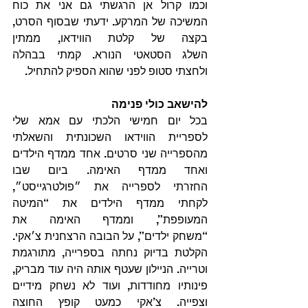
וכמו קרול אן הרגשתי גם אני את כוח 
המשיכה של המרקע. ידעתי שבסוף הסרט, 
בקצה של קלטת הווידאו, ממתין 
השלג הסטאטי הנורא. קמתי בבהלה 
ולחצתי סטופ לפני שהוא הספיק להתחיל.
להישאב כולי פנימה
בכל יום חמישי הלכתי עם אמא שלי 
לספריית הווידאו השכונתית והשאלתי 
מהספרייה שני סרטים. אחד ממדף הילדים 
ואחד ממדף האימה. ביום שבו 
החזרתי לספרייה את ״פולטרגייסט״, 
לקחתי ממדף הילדים את “המיטה 
המעופפת”, וממדף האימה את 
“משחק ילדים”, על הבובה הרצחנית צ׳אקי. 
הקלטת בדיוק נחתה בספרייה, מתורגמת 
וטרייה. הניילון שעטף אותה היה עוד מבריק, 
פינותיו מחודדות, ועוד לא נשחק מידיים 
וצפייה. צ’אקי כמעט קופץ החוצה 