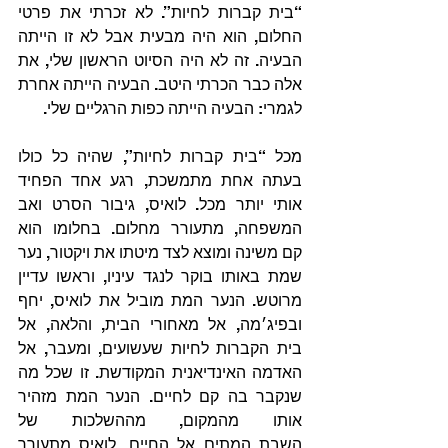
“בית קברות לחיות”. לא זכרתי את פרטי 
החלום, הוא היה מבעית אבל לא זו הייתה 
הבעיה. זה לא היה הסיוט הראשון שלי, את 
אלה כבר הכרתי היטב. הבעיה הייתה אחרת 
לגמרי: הבעיה הייתה כפות הרגליים שלי.
מכל “בית קברות לחיות”, שהיה כל כולו 
בעתה אחת מתמשכת, רגע אחד הפחיד 
אותי יותר מכל. לואיס, גיבור הסרט ואב 
המשפחה, מתעורר מחלום. בחלומו הוא 
קם משינה ומוצא לצד מיטתו את ויקטור, נער 
שמת באותו בוקר לנגד עיניו, וראשו עדיין 
מרוטש. הנער המת מוביל את לואיס, יחף 
ובפיג׳מה, אל מאחורי הבית, והלאה, אל 
בית הקברות לחיות שעשועים, ומעבר, אל 
האדמה האינדיאנית המקודשת. זו שכל מה 
שנקבר בה קם לחיים. הנער המת מזהיר 
אותו מהמקום, מההשלכות של 
השבת המתים אל החיים. לואיס מתעורר 