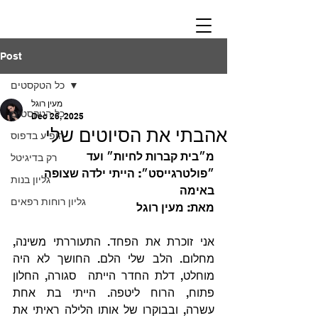
Post
כל הטקסטים
מעין רוגל
כל הטקסטים
Dec 26, 2025
אהבתי את הסיוטים שלי
הופיע בדפוס
מ״בית קברות לחיות״ ועד 
רק בדיגיטל
״פולטרגייסט״: הייתי ילדה שצופה 
גליון בנות
באימה
גליון רוחות רפאים
מאת: מעין רוגל
אני זוכרת את הפחד. התעוררתי משינה, 
מחלום. הלב שלי הלם. החושך לא היה 
מוחלט, דלת החדר הייתה  סגורה, החלון 
פתוח, הרוח ליטפה. הייתי בת אחת 
עשרה, ובבוקרו של אותו הלילה ראיתי את 