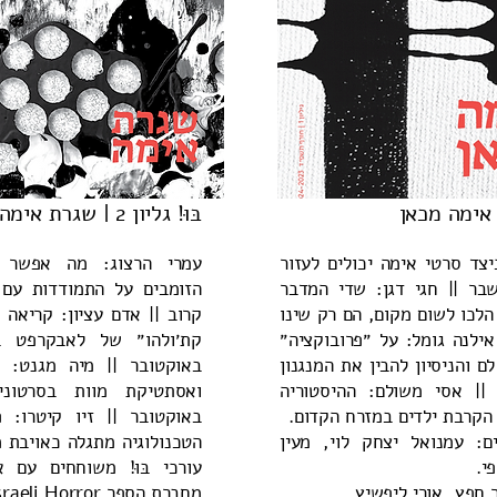
בּוּ! גליון 2 | שגרת אימה
צד סרטי אימה יכולים לעזור
עמרי הרצוג: מה אפשר 
בר || חגי דגן: שדי המדבר
הזומבים על התמודדות עם
הלכו לשום מקום, הם רק שינו
קרוב || אדם עציון: קריאה
אילנה גומל: על ״פרובוקציה״
קת׳ולהו״ של לאבקרפט 
 והניסיון להבין את המנגנון
באוקטובר || מיה מגנט: ט
| אסי משולם: ההיסטוריה
ואסתטיקת מוות בסרטונ
קרבת ילדים במזרח הקדום.
באוקטובר || זיו קיטרו:
ם: עמנואל יצחק לוי, מעין
הטכנולוגיה מתגלה כאויבת מ
י.
עורכי בּוּ! משוחחים עם א
 חפץ, אורי ליפשיץ.
מחברת הספר New Israeli Horror.