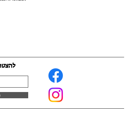
להצטר
ה