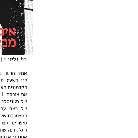
בּוּ! גליון 1 | אימה מכאן
אמיר חרש: כי
לנו בשעת מש
הקדמונים לא 
את צורתם || 
של סטניסלב לם
של רצח עם |
המצמררת של ה
סיפורים קצרי
רוגל, דנה שוופ
אמנות: איתמר