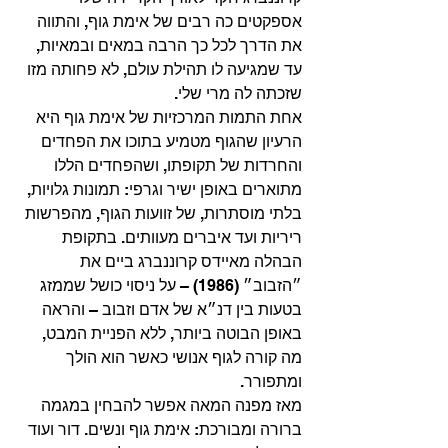
אספקטים כה רבים של אימת גוף, והתווה 
את הדרך לכל כך הרבה במאים ובמאיות, 
עד שמגיעה לו תהילת עולם, לא פחותה מזו 
שזכתה לה מרי שלי. 
אחת התמות המרכזיות של אימת גוף היא 
הרעיון שהגוף מטמיע בתוכו את הפחדים 
והחרדות של תקופתו, ושהפחדים הללו 
מתוארים באופן ישיר וגרפי: תמונות גלויות, 
בלתי מוסתרות, של זוועות הגוף, מהפרשות 
ריריות ועד איברים מעוותים. בתקופת 
הבהלה מאיידס קרוננברג ביים את 
״הזבוב״ (1986) – על ניסוי כושל שממזג 
בטעות בין דנ״א של אדם וזבוב – והראה 
באופן הבוטה ביותר, ללא הפניית המבט, 
מה קורה לגוף אנושי כאשר הוא הולך 
ומתפורר.   
מאז מפנה המאה אפשר להבחין במגמה 
ברורה ומבורכת: אימת גוף ונשים. דור ועוד 