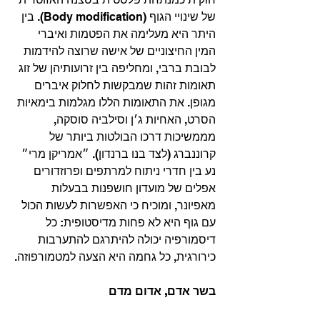
של שינויי הגוף (Body modification). בין 
היתר היא מעלימה את הפטמות ואיברי 
המין החיצוניים של אישה שרוצה להידמות 
לבובת ברבי, ומחליפה בין זרועותיהן של זוג 
תאומות זהות שמבקשות לחלוק איברים 
מגופן. את התאומות הללו מגלמות בימאיות 
הסרט, האחיות ג׳ן וסילביה סוסקה, 
מממשיכות דרכו הבולטות ביותר של 
קרוננברג (לצד בנו ברנדון). ״אמריקן מרי״ 
נע בין חדרי ניתוח למרתפים ופרוזדורים 
אפלים של מועדון חושפנות בבעלות 
מאפיונר, ומוכיח כי האפשרות לעשות הכול 
עם גוף היא לא פחות מדיסטופית: כל 
דיסמורפיה יכולה להיתרגם להתערבות 
כירורגית, כל גחמה היא הצעה למטמורפוזה.
בשר אדם, אדום מדם