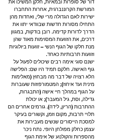
דור של סופרות ובמאיות, חלקן המשיכו את 
המורשת הקרוננברגית, אחרות התחברו 
ישירות לאם הגדולה מרי שלי, ואחדות מהן 
התחילו מסורות חדשות שבוודאי יתוו את 
הדרך לדורות קדימה. רובן בודקות, במגוון 
דרכים, את הזוועות המסוימות מאוד שהן 
מנת חלקו של הגוף הנשי – זוועות ביולוגיות 
וזוועות תרבותיות כאחד. 
ישנם סוגי אימה רבים שיכולים לפעול על 
גוף האישה. חלקם תמיד היו שם: הפלישה 
הלא רצויה של דבר מה מבחוץ (מאלימות 
מינית ועד איחוז); המטמורפוזות שעוברות 
על הגוף במהלך חיי אישה (התבגרות, 
גדילה, וסת, גיל המעבר); או יכולת 
ההתרבות (הריון, לידה). גורמים אחרים הם 
תלויי תרבות, מקום וזמן, וקשורים בעיקר 
למסכת הייסורים שנשים מעבירות את 
עצמן כחלק מפולחן היופי. נתח ניכר 
מהספרות והקולנוע של אימת הגוף 