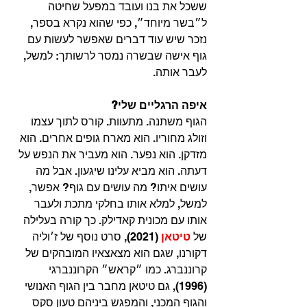
ששכל את בנו ועובד במפעל שחיטה 
ל״בשר מיוחד״, כפי שהוא נקרא בספר, 
נזכר שיש עוד דברים שאפשר לעשות עם 
גוף אישה שבשרה נמסר לרשותך: למשל, 
לעבר אותה.
איפה הרגליים שלי?
הגוף משתנה. מתעוות. קורס לתוך עצמו 
וזולג מחוריו. הוא מארח גופים אחרים. הוא 
מזדקן. הוא נפער. הוא מעביר את הנפש על 
דעתה. הוא מביא עלינו שיגעון. אבל מה 
עושים איתו? מה עושים עם גוף? אפשר, 
למשל, למלא אותו בחלקי מתכת ולעבר 
אותו עם מכונית קאדילק. כך קורה בעלילה 
של 
טיטאן 
(2021), סרט נוסף של ז׳וליה 
דקורנו, שגם הוא מצאצאיו המובהקים של 
קרוננברג. כמו ״קראש״ הקרוננברגי 
(1996), גם טיטאן מחבר בין הגוף האנושי 
והגוף המכני, והמפגש ביניהם טעון סקס 