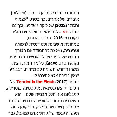
נכנסות לברית שבה הן כורתות (ואוכלות) 
איברים של אחרים. כך בסרט "עצמות 
והכול" (2022) של לוקה גואדנינו, וכך גם 
בסרט 
נא
 של הבימאית הצרפתיה ז׳וליה 
דקורנו מ־2016. גיבורת הסרט, 
צמחונית מושבעת וסטודנטית לרפואה 
וטרינרית, נאלצת להתמודד עם הצורך 
החדש של גופה: אכילת אנשים. בצרפתית 
נקרא הסרט Grave, כלומר חמוּר, רציני, 
משהו הדורש תשומת לב מיידית. רעב רע 
שאין ברירה אלא להיכנע לו.
בספר 
Tender is the Flesh
 (2017) של 
הסופרת הארגנטינאית אוגוסטינה בזטריקה, 
קניבליזם אינו חלק מבניית עולם – הוא 
העולם עצמו. זו דיסטופיה שבה וירוס זיהם 
את בשרן של חיות המשק, ובמקומן קמה 
תעשייה ענפה של גידולי אדם למאכל. גבר 