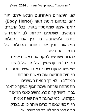
״יופי מסוכן״ בבימוי קוראלי פארז׳ה, 2024 | תהליך
שני העשורים האחרונים הביאו איתם תור 
זהב בתחום אימת הגוף (Body Horror), 
ז׳אנר אימה שמתמקד בגוף, ובכל הדברים 
הנוראים שעלולים לקרות לו, להתרחש 
בתוכו ולהשתבש בו. בין אם בגבולות 
המציאות, ובין אם בחוסר הגבולות של 
הדמיון והפנטזיה. 
למרות שאפשר למקם את ראשית אימת 
הגוף ב״פרנקנשטיין״ של מרי שלי (כשם 
שאפשר למקם שם גם את ראשית הספרות 
הגותית החדשה ואת ראשית ספרות 
המד״ב) – לאורך המאה העשרים 
התפתחה ופרחה אימת הגוף בעיקר כז׳אנר 
גברי. דיוויד קרוננברג נחשב לאבי הז׳אנר 
בקולנוע, ולמי שהעמיד את שפת אימת 
הגוף כפי שאנו דוברים אותה כיום. בצדק: 
קרוננברג חקר לאורך הקריירה שלו 