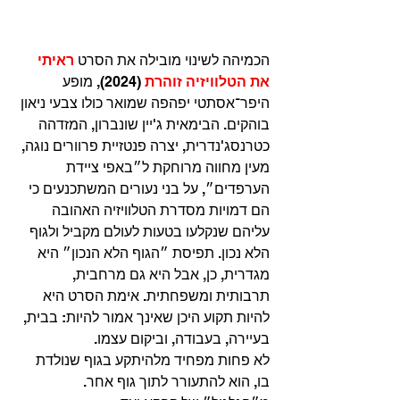
הכמיהה לשינוי מובילה את הסרט 
ראיתי 
את הטלוויזיה זוהרת
 (2024), מופע 
היפר־אסתטי יפהפה שמואר כולו צבעי ניאון 
בוהקים. הבימאית ג'יין שונברון, המזדהה 
כטרנסג'נדרית, יצרה פנטזיית פרוורים נוגה, 
מעין מחווה מרוחקת ל״באפי ציידת 
הערפדים״, על בני נעורים המשתכנעים כי 
הם דמויות מסדרת הטלוויזיה האהובה 
עליהם שנקלעו בטעות לעולם מקביל ולגוף 
הלא נכון. תפיסת ״הגוף הלא הנכון״ היא 
מגדרית, כן, אבל היא גם מרחבית, 
תרבותית ומשפחתית. אימת הסרט היא 
להיות תקוע היכן שאינך אמור להיות: בבית, 
בעיירה, בעבודה, וביקום עצמו.
לא פחות מפחיד מלהיתקע בגוף שנולדת 
בו, הוא להתעורר לתוך גוף אחר. 