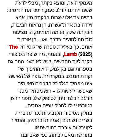
מעמקי היער, ומוצא בקתה, מבלי לדעת 
ששם ייחתם גורלו. כעת, היפכו את הנרטיב: 
דמיינו את אלו שגרות בבקתה הזו, אמא 
וילדה בת אחת־עשרה, הן נראות חביבות, 
הבקתה שלהן נעימה ומזמינה, הן מציעות 
כוס תה לטועים בדרך. ואז – הן אוכלות 
אותם. כך בעלילת ספרה של לוסי רוז 
The 
(2025)
Lamb
, 
ובאמת, מה שיפה בסיפורי 
הקנביליות החדשים, שיש לא מעט מהם גם 
בספרות וגם בקולנוע, הוא ההיפוך של 
נקודת המבט. במקרה זה, גופה של האישה 
אינו מפחיד בגלל כל הדברים האיומים 
שאפשר לעשות לו – הוא מפחיד מפני 
הרעב הבלתי ניתן לסיפוק שלו, מפני הרצון 
הטורפני שלו להכיל גופים אחרים.
בחלק מסיפורי הקנביליות נכרתת ברית 
בשרים נשית בין אמהות ובנותיהן, והנטייה 
לקניבליזם עוברת בהורשה או 
בתורשה מאם לביתהּ. כפי שאב ובנו 