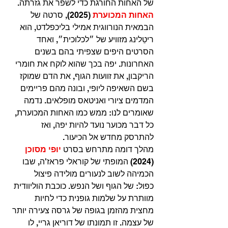
של האחות החורגת כדי לשפר את גזרתה. 
האחות המכוערת
(2025), סרטה של 
הבמאית הנורווגית אמילי בליכפלדט, הוא 
ריטֵלינג מזוויע של ״לכלוכית״, ואחד 
הסרטים היפים שצפיתי בהם בשנים 
האחרונות. יפה בכך שהוא לוקח את חומרי 
הריקבון, את זוועות הגוף, את הדם שמוקז 
בשם השאיפה ליופי, ובונה מהם פריימים 
המדמים ציורי ואניטאס מופלאים. נדמה 
שאומרים לנו: ממש כמו האחות המכוערת, 
כל דבר מכוער נועד להיות יפה, ואז 
להתרסק מחדש אל הכיעור.
מהלך דומה מתרחש בסרט 
יופי מסוכן 
(2024) המופתי של קוראלי פראז'ה, שבו 
הכמיהה לשוב לנעורים מולידה פיצול 
כפול: של הגוף ושל הנפש. כוכבת הוליוודית 
מוותרת על שלמות גופנית כדי לחיות 
מחצית מהזמן בגופה של גרסה צעירה יותר 
של עצמה. זו תמונתו של דוריאן גריי, לו 