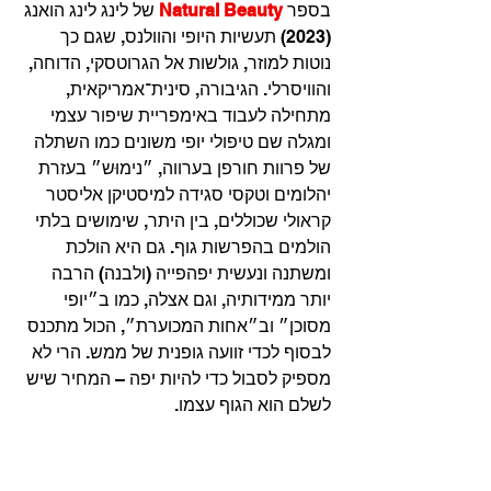
בספר 
Natural Beauty 
של לינג לינג הואנג 
(2023) תעשיות היופי והוולנס, שגם כך 
נוטות למוזר, גולשות אל הגרוטסקי, הדוחה, 
והוויסרלי. הגיבורה, סינית־אמריקאית, 
מתחילה לעבוד באימפריית שיפור עצמי 
ומגלה שם טיפולי יופי משונים כמו השתלה 
של פרוות חורפן בערווה, ״נימוּש״ בעזרת 
יהלומים וטקסי סגידה למיסטיקן אליסטר 
קראולי שכוללים, בין היתר, שימושים בלתי 
הולמים בהפרשות גוף. גם היא הולכת 
ומשתנה ונעשית יפהפייה (ולבנה) הרבה 
יותר ממידותיה, וגם אצלה, כמו ב״יופי 
מסוכן״ וב״אחות המכוערת״, הכול מתכנס 
לבסוף לכדי זוועה גופנית של ממש. הרי לא 
מספיק לסבול כדי להיות יפה – המחיר שיש 
לשלם הוא הגוף עצמו.