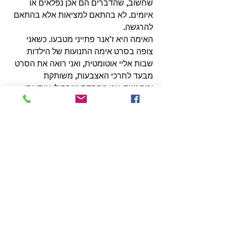
שחשוב, שהדברים הם אכן נפלאים או 
איומים. לא בהתאם למציאות אלא בהתאם 
להרגשה.
האימה היא ז'אנר פתייני מטבעו. כשאני 
צופה בסרט אימה התנועות של הילדות 
שבות אליי אוטומטית, ואני רואה את הסרט 
מבעד לחרכי האצבעות, משותקת 
ומרוגשת. אני מפחדת שיבהילו אותי ובו 
בזמן איני רוצה להסיט את המבט. אני רוצה 
לדעת עוד, אני רוצה לדעת סודות. בסוף של 
״סוספיריה״ מתגלה הסוד: המורות לא 
סתם מוזרות או מסתוריות, אלא הן 
מכשפות של ממש. ואולי בגלל זה האימה 
ניחמה אותי כל כך. כי גם בחיים המוגנים 
ביותר, הלכאורה רגילים ביותר, יש בדידות, 
אכזריות וזוועה. במצב הזה, כאשר הילדוּת 
מלאה 
בהסתרות, צרות מוחין וחוסר 
שליטה
 – יש משהו באימה, בהודאה 
המוחלטת בזוועה, שלפחות נותן לך דרך 