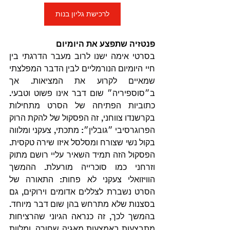
לרכישת גליון בנות
פנטזיה שתפצע את היומיום
בסרטי אימה ישנו לרוב מעבר הדרגתי בין 
חיי היומיום הנורמליים לבין הדבר המפלצתי 
שמאיים לקרוע את המציאות. אך 
ב״סוספיריה״ שום דבר אינו פשוט וטבעי. 
כתוביות הפתיחה של הסרט מתחילות 
בקרשנדו צווחני, זה הפסקול של להקת הרוק 
הפרוגרסיבי ״גובלין״: מתכתי, צעקני ומלווה 
בקול נשי שצורח ומסלסל איזו שירה טקסית. 
הפסקול הזה תמיד השאיר עליי רושם מתוק 
וזרחני כמו סוכרייה מורעלת. ההמשך 
הוויזואלי צעקני לא פחות: התאורה של 
הסרט נשברת לצללים אדומים וירוקים, גם 
בסצנות שלא מתרחש בהן שום דבר מיוחד. 
בהמשך לכך, זה כנראה הגיוני שהרציחות 
מתבצעות באמצעות מאגיה שחורה, ומלוות 