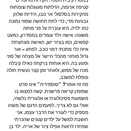
במסדרון בית הספר. הקירות מרופדים 
קטיפה אדומה, הדלתות מעוגלות וצומחות 
מהקירות בסלסולי אר נובו, הידיות שלהן 
גבוהות מדי, כדי לתת תחושה שסוזי נמוכה 
כמו ילדה. היא עוברת על פני 
מחזה 
משונה
: אישה וילד עומדים במסדרון, כמעט 
קפואים, כמו בציור ישן. האישה מצחצחת 
איזה כלי מתכתי דמוי כוכב. לפתע – אור 
גדול מוחזר מהכלי היישר אל מצחה של סוזי 
ופוגע בה. היא אוחזת ברקתה כאילו קיבלה 
מכה של ממש
, ו
לאחר זמן קצר נעשית חולה 
ונופלת למשכב.
מה זה אומר? 
״סוספיריה״ אינו סרט 
שמזמין קריאה פרשנית. 
קשה למצוא בו 
משמעות פסיכולוגית או אלגורית כלשהי, 
ואולי גם לא צריך. לפעמים הדגם של משהו 
מספיק כדי לעורר את הדבר עצמו. אני 
חושבת למשל על ילדים קטנים שהכרתי 
שפחדו לראות אפילו ציור של אריה. ילד בן 