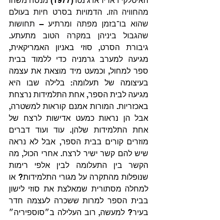
האיטלקי דאריו ארג'נטו (1977) מנסח משהו 
מהחוויה הזו. הדמויות בסרט חיות בעולם 
שהוא בו־בזמן מפתה ומרתיע – תחושות 
שהגבול ביניהן במקרה הטוב מתעתע. 
גיבורת הסרט, סוזי באניון האמריקאית, 
מגיעה למערב גרמניה כדי ללמוד בבית 
ספר למחול, וכמעט מיד מוצאת את עצמה 
בעיצומה של תעלומה: בלילה שבו היא 
מגיעה לבית הספר, אחת התלמידות נרצחת 
באכזריות. המורות אמנם קוראות למשטרה, 
אבל הן נראות כמעט אדישות לרצח של 
אחת התלמידות שלהן. עוד ועוד דברים 
מוזרים קורים בבית הספר, אבל לא נראה 
שיש להם קשר ישיר לרצח. אחרי הכול, מה 
הקשר בין התעלומה לבין אלפי רימות 
שנופלות מהתקרה על מגורי התלמידות? או 
למחלה מסתורית שמאלצת את סוזי לישון 
בבית הספר למרות ששכרה לעצמה חדר 
בעיר? למעשה, רוב העלילה ב״סוספיריה״ 