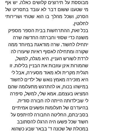
מבוססת על תירוצים קלושים כאלה. יש אף 
מי שטענו ששום דבר לא עובד בתסריט של 
הסרט, ושכל מהלך בו הוא שטחי ושרירותי 
לחלוטין.
בכל זאת, ההתרחשות בבית הספר מספיק 
משונה כדי שסוזי וחברתה החדשה שרה 
יתחילו לחשוד. שרה מודאגת במיוחד ממה 
שקורה ומתחילה לאסוף ראיות שיעזרו לה 
לרדת לשורש העניין. היא מגלה, למשל, 
שהמורות אינן עוזבות את הבניין בלילות. זו 
תגלית מקרית ולא מאוד מסעירה, אבל לי 
היא מזכירה מאמץ נואש של ילדים לחשוד 
במישהו בכוח, או להתרגש מתעלומה שהם 
המציאו בעצמם. אמא שלי, למשל, סיפרה 
לי שבילדותה הייתה לה חבורה סודית. 
בהיעדרם של תעלומות ופשעים אמיתיים 
בסביבתם, החליטה החבורה להיתפס על 
חשוד שכל פשעו היה הרגלו להסתובב 
במכולת של שכונה ד' בבאר שבע כשהוא 