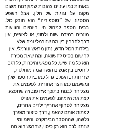
באותות כמו עיניים צהובות שמוקרנות משום 
מקום על זגוגית של חלון. אבל השפע 
הססגוני של ״סוספיריה״ הוא חובק כול. 
בבית הספר למחול חיי היומיום והזוועות 
מוזרים במידה שווה ולסוזי, או לצופים, אין 
דרך להבחין בין מה שנורמלי ומה שלא.
בילדות הכול חדש, 
נתון מראש
 ונורמלי. אין 
לך שום בסיס להשוואה, ומה שאת מכירה 
הוא כל מה שיש. כל מפגש והיכרות, כל דגם 
ליחסים בין אנשים הוא דוגמה מוחלטת, 
שרירותית. העולם גדול כמו בית הספר שלך 
ומשעמם כמו חצר אחורית. לפעמים את 
מצליחה לבנות בתוכך איזו פנטזיה שתפצע 
קצת את היומיום. לפעמים את אפילו 
מצליחה לסחוף אחרייך ילדים אחרים, 
לפתות אותם להאמין, דרך סיפור מופרך 
כלשהו, שההסבר הבירוקרטי והיומיומי 
שנתנו לכם הוא רק כיסוי, שהרגש הוא מה 